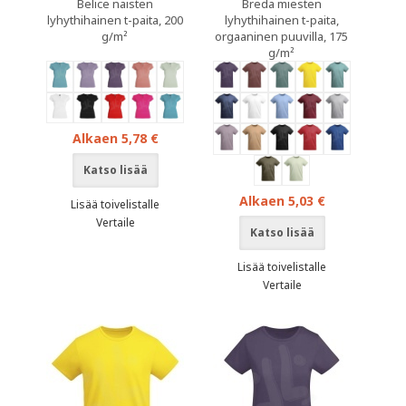
Belice naisten
Breda miesten
lyhythihainen t-paita, 200
lyhythihainen t-paita,
g/m²
orgaaninen puuvilla, 175
g/m²
Alkaen 5,78 €
Katso lisää
Alkaen 5,03 €
Lisää toivelistalle
Vertaile
Katso lisää
Lisää toivelistalle
Vertaile