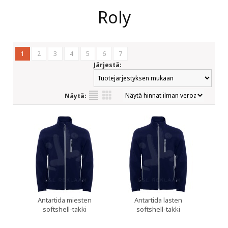
Roly
1
2
3
4
5
6
7
Järjestä:
Näytä:
Antartida miesten
Antartida lasten
softshell-takki
softshell-takki