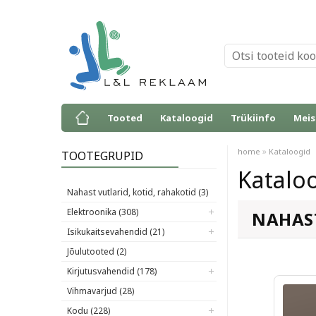
Tooted
Kataloogid
Trükiinfo
Meis
»
home
Kataloogid
TOOTEGRUPID
Katalo
Nahast vutlarid, kotid, rahakotid (3)
Elektroonika (308)
NAHAS
Isikukaitsevahendid (21)
Jõulutooted (2)
Kirjutusvahendid (178)
Vihmavarjud (28)
Kodu (228)