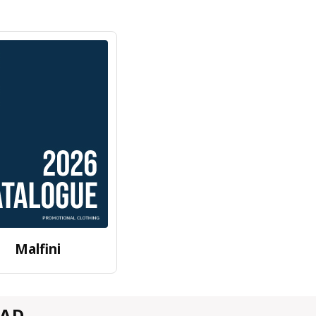
Malfini
VAD