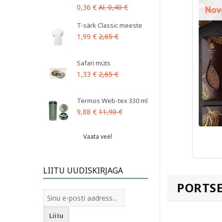
0,36 €
Al. 0,40 €
T-särk Classic meeste
1,99 €
2,65 €
Safari müts
1,33 €
2,65 €
Termos Web-tex 330 ml
9,88 €
11,90 €
Vaata veel
LIITU UUDISKIRJAGA
PORTSE
Liitu