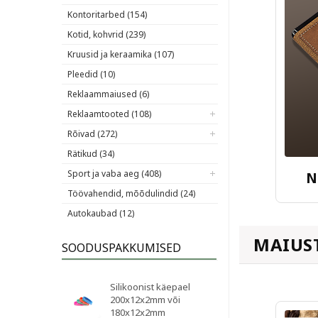
Kontoritarbed (154)
Kotid, kohvrid (239)
Kruusid ja keraamika (107)
Pleedid (10)
Reklaammaiused (6)
Reklaamtooted (108)
Rõivad (272)
Rätikud (34)
Sport ja vaba aeg (408)
N
Töövahendid, mõõdulindid (24)
Autokaubad (12)
MAIUS
SOODUSPAKKUMISED
Silikoonist käepael
200x12x2mm või
180x12x2mm