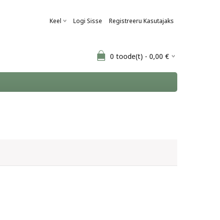
Keel
Logi Sisse
Registreeru Kasutajaks
0
toode(t) -
0,00
€