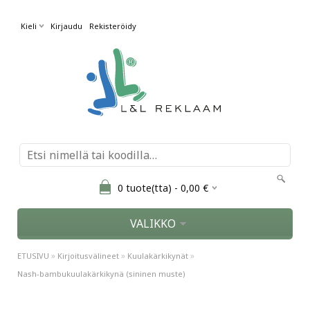
Kieli
Kirjaudu
Rekisteröidy
0
tuote(tta) -
0,00
€
VALIKKO
»
»
»
ETUSIVU
Kirjoitusvälineet
Kuulakärkikynät
Nash-bambukuulakärkikynä (sininen muste)