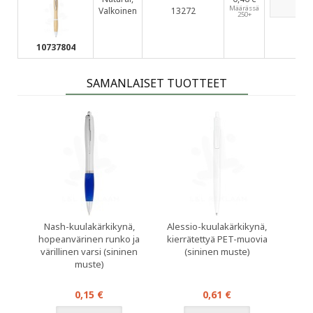
Määrässä
Valkoinen
13272
250+
10737804
SAMANLAISET TUOTTEET
Nash-kuulakärkikynä,
Alessio-kuulakärkikynä,
hopeanvärinen runko ja
kierrätettyä PET-muovia
värillinen varsi (sininen
(sininen muste)
muste)
0,15 €
0,61 €