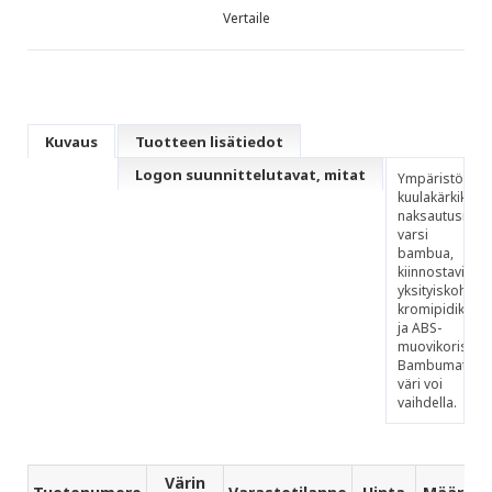
Vertaile
Kuvaus
Tuotteen lisätiedot
Logon suunnittelutavat, mitat
Ympäristöystäv
kuulakärkikynä
naksautusmeka
varsi
bambua,
kiinnostavina
yksityiskohtina
kromipidike
ja ABS-
muovikoristeet
Bambumateriaa
väri voi
vaihdella.
Värin