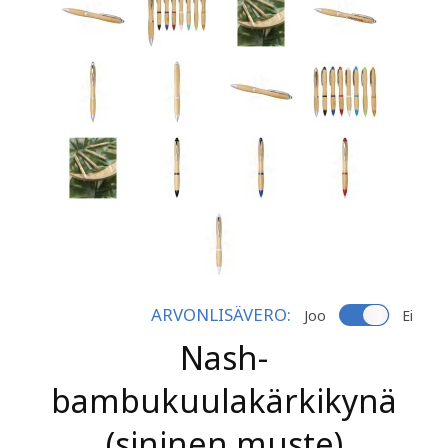
ARVONLISÄVERO:
Joo
Ei
Nash-
bambukuulakärkikynä
(sininen muste)