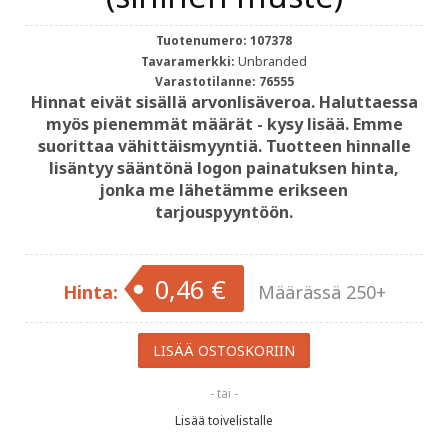
Tuotenumero:
107378
Unbranded
Tavaramerkki:
Varastotilanne:
76555
Hinnat eivät sisällä arvonlisäveroa. Haluttaessa
myös pienemmät määrät - kysy lisää. Emme
suorittaa vähittäismyyntiä. Tuotteen hinnalle
lisäntyy sääntönä logon painatuksen hinta,
jonka me lähetämme erikseen
tarjouspyyntöön.
0,46 €
Hinta:
Määrässä 250+
- tai -
Lisää toivelistalle