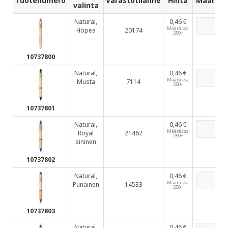
Tuotenumero
Varastotilanne
Hinta
Määrä
valinta
Natural,
0,46 €
Määrässä
Hopea
20174
250+
10737800
Natural,
0,46 €
Määrässä
Musta
7114
250+
10737801
Natural,
0,46 €
Määrässä
Royal
21462
250+
sininen
10737802
Natural,
0,46 €
Määrässä
Punainen
14533
250+
10737803
Natural,
0,46 €