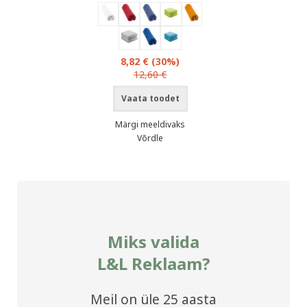
8,82 €
(30%)
12,60 €
Vaata toodet
Märgi meeldivaks
Võrdle
Miks valida
L&L Reklaam?
Meil on üle 25 aasta