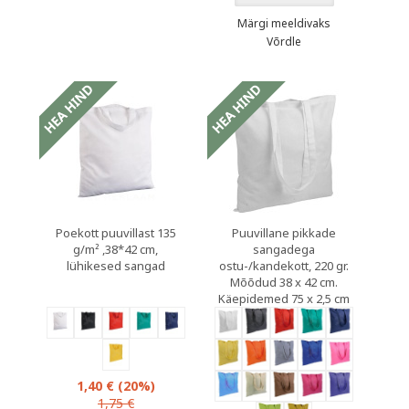
Märgi meeldivaks
Võrdle
Poekott puuvillast 135
Puuvillane pikkade
g/m² ,38*42 cm,
sangadega
lühikesed sangad
ostu-/kandekott, 220 gr.
Mõõdud 38 x 42 cm.
Käepidemed 75 x 2,5 cm
1,40 €
(20%)
1,75 €