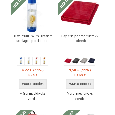
Tutti-frutti 740 ml Tritan™
Bay eriti pehme fliistekk
sõelaga spordipudel
(-pleed)
4,22 €
(11%)
9,50 €
(11%)
4,74 €
10,68 €
Vaata toodet
Vaata toodet
Märgi meeldivaks
Märgi meeldivaks
Võrdle
Võrdle