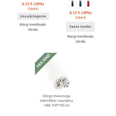
6,12 €
(20%)
7,64 €
6,12 €
(20%)
7,64 €
Märgi meeldivaks
Vaata toodet
Võrdle
Märgi meeldivaks
Võrdle
Kõrge imavusega
mikrofiiber saunalina,
rätik 150*100 cm