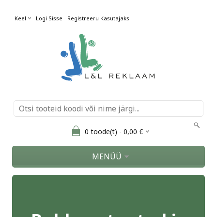
Keel
Logi Sisse
Registreeru Kasutajaks
0
toode(t) -
0,00
€
MENÜÜ