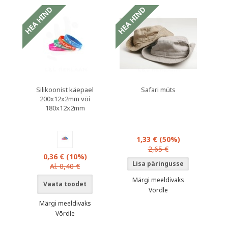
Silikoonist käepael
Safari müts
200x12x2mm või
180x12x2mm
1,33 €
(50%)
2,65 €
0,36 €
(10%)
Al. 0,40 €
Märgi meeldivaks
Vaata toodet
Võrdle
Märgi meeldivaks
Võrdle