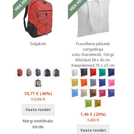
Seljakott
Puuvillane pikkade
sangadega
ostu-/kandekott, 130 gr.
Mõõdud 38 x 42 cm.
Käepidemed 75 x 2,5 cm
10,77 €
(40%)
17,95 €
Vaata toodet
1,46 €
(20%)
1,83 €
Märgi meeldivaks
Võrdle
Vaata toodet