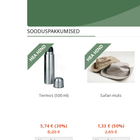
SOODUSPAKKUMISED
oduspakkumised
Sooduspakkumised
Sooduspakkumi
Termos (500 ml)
Safari müts
5,74 €
(30%)
1,33 €
(50%)
8,20 €
2,65 €