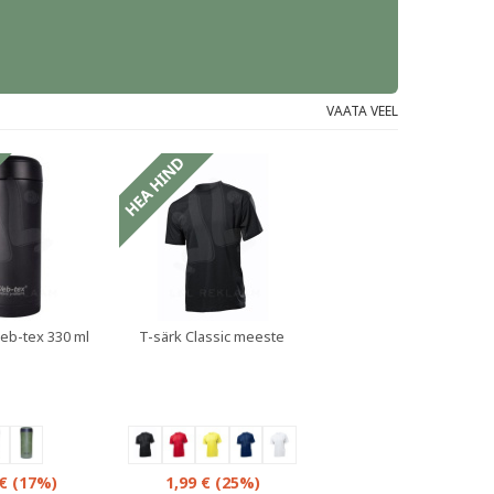
VAATA VEEL
b-tex 330 ml
T-särk Classic meeste
 €
(17%)
1,99 €
(25%)