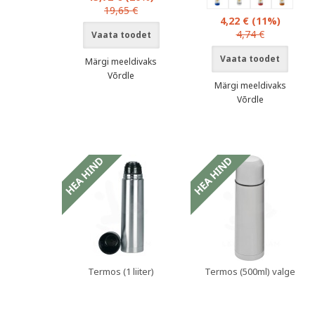
19,65 €
4,22 €
(11%)
4,74 €
Vaata toodet
Vaata toodet
Märgi meeldivaks
Võrdle
Märgi meeldivaks
Võrdle
oduspakkumised
Termos (1 liiter)
Termos (500ml) valge