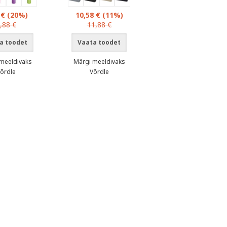
 €
(20%)
10,58 €
(11%)
,88 €
11,88 €
a toodet
Vaata toodet
meeldivaks
Märgi meeldivaks
õrdle
Võrdle