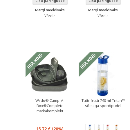
Märgi meeldivaks
Märgi meeldivaks
Võrdle
Võrdle
oduspakkumised
Sooduspakkumised
Sooduspakkumi
Wildo® Camp-A-
Tutti-frutti 740 ml Tritan™
Box®Complete
sõelaga spordipudel
matkakomplekt
15,72 €
(20%)