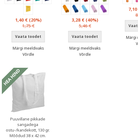
7,10
8
1,40 €
(20%)
3,28 €
(40%)
1,75 €
5,46 €
Vaat
Vaata toodet
Vaata toodet
Märgi 
V
Märgi meeldivaks
Märgi meeldivaks
Võrdle
Võrdle
Puuvillane pikkade
sangadega
ostu-/kandekott, 130 gr.
Mõõdud 38 x 42 cm.