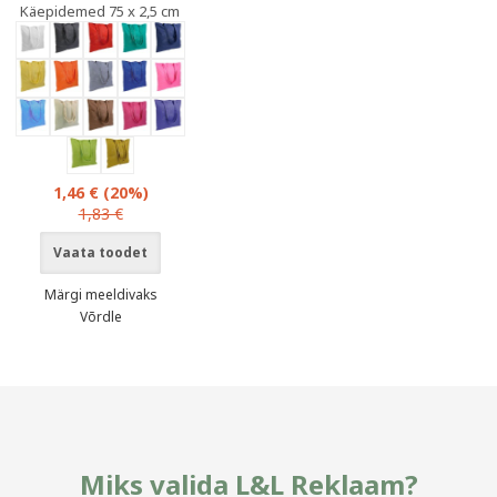
Käepidemed 75 x 2,5 cm
1,46 €
(20%)
1,83 €
Vaata toodet
Märgi meeldivaks
Võrdle
Miks valida L&L Reklaam?