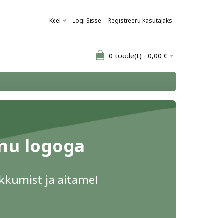
Keel
Logi Sisse
Registreeru Kasutajaks
0
toode(t) -
0,00
€
inu logoga
pakkumist ja aitame!