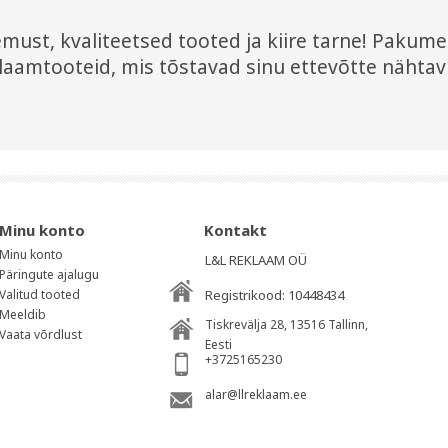
ust, kvaliteetsed tooted ja kiire tarne! Pakume l
laamtooteid, mis tõstavad sinu ettevõtte nähtav
Minu konto
Kontakt
Minu konto
L&L REKLAAM OÜ
Päringute ajalugu
Valitud tooted
Registrikood: 10448434
Meeldib
Tiskrevälja 28, 13516
Tallinn
,
Vaata võrdlust
Eesti
+3725165230
alar@llreklaam.ee