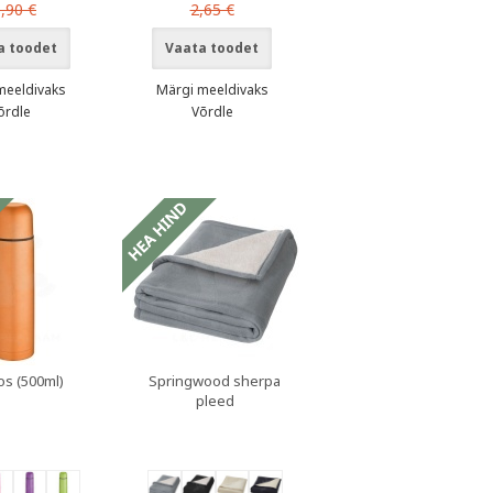
,90 €
2,65 €
a toodet
Vaata toodet
meeldivaks
Märgi meeldivaks
õrdle
Võrdle
s (500ml)
Springwood sherpa
pleed