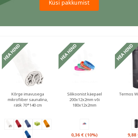
Küsi pakkumist
sed
Sooduspakkumised
Kõrge imavusega
Silikoonist käepael
Termos We
mikrofiiber saunalina,
200x12x2mm või
rätik 70*140 cm
180x12x2mm
0,36 €
(10%)
9,88