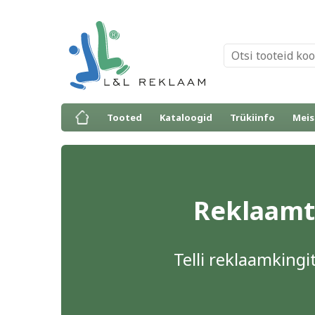
Tooted
Kataloogid
Trükiinfo
Meis
Reklaamto
Telli reklaamkingit