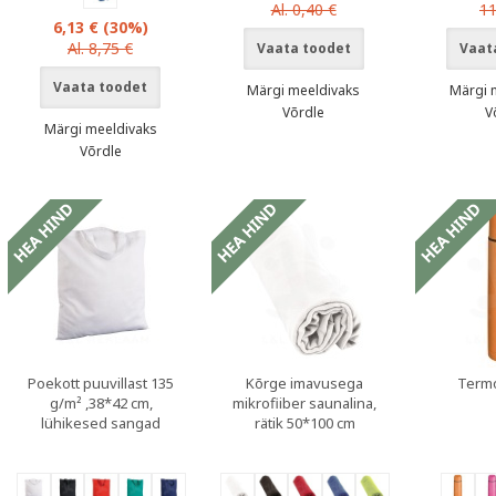
Al. 0,40 €
11
6,13 €
(30%)
Al. 8,75 €
Vaata toodet
Vaat
Vaata toodet
Märgi meeldivaks
Märgi 
Võrdle
V
Märgi meeldivaks
Võrdle
sed
Sooduspakkumised
Poekott puuvillast 135
Kõrge imavusega
Termo
g/m² ,38*42 cm,
mikrofiiber saunalina,
lühikesed sangad
rätik 50*100 cm