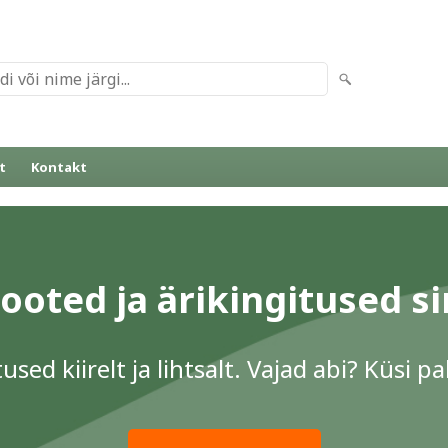
t
Kontakt
oted ja ärikingitused s
used kiirelt ja lihtsalt. Vajad abi? Küsi 