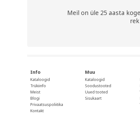
Meil on üle 25 aasta kogem
rek
Info
Muu
Kataloogid
Kataloogid
Trükiinfo
Soodustooted
Meist
Uued tooted
Blogi
Sisukaart
Privaatsuspoliitika
Kontakt