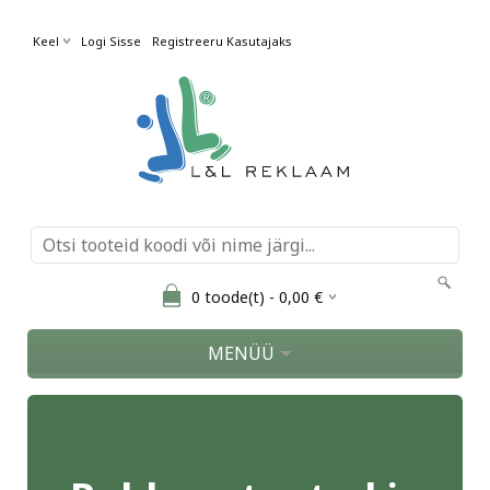
Keel
Logi Sisse
Registreeru Kasutajaks
0
toode(t) -
0,00
€
MENÜÜ