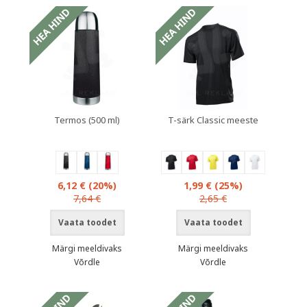
Termos (500 ml)
T-särk Classic meeste
6,12 €
(20%)
1,99 €
(25%)
7,64 €
2,65 €
Vaata toodet
Vaata toodet
Märgi meeldivaks
Märgi meeldivaks
Võrdle
Võrdle