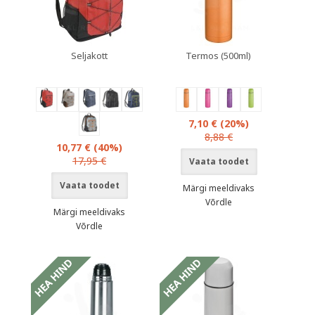
Seljakott
Termos (500ml)
7,10 €
(20%)
8,88 €
10,77 €
(40%)
17,95 €
Vaata toodet
Vaata toodet
Märgi meeldivaks
Võrdle
Märgi meeldivaks
Võrdle