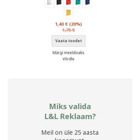
1,40 €
(20%)
1,75 €
Vaata toodet
Märgi meeldivaks
Võrdle
Miks valida
L&L Reklaam?
Meil on üle 25 aasta