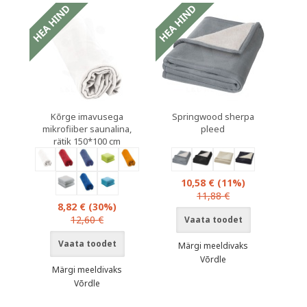
Kõrge imavusega
Springwood sherpa
mikrofiiber saunalina,
pleed
rätik 150*100 cm
10,58 €
(11%)
11,88 €
8,82 €
(30%)
12,60 €
Vaata toodet
Vaata toodet
Märgi meeldivaks
Võrdle
Märgi meeldivaks
Võrdle