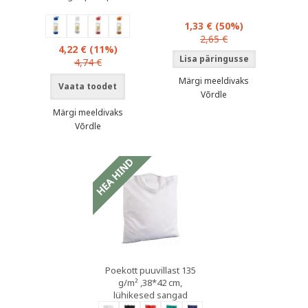
1,33 €
(50%)
2,65 €
4,22 €
(11%)
4,74 €
Märgi meeldivaks
Vaata toodet
Võrdle
Märgi meeldivaks
Võrdle
Poekott puuvillast 135
g/m² ,38*42 cm,
lühikesed sangad