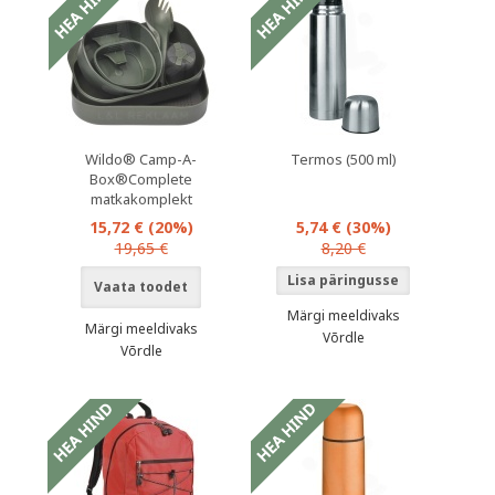
Wildo® Camp-A-
Termos (500 ml)
Box®Complete
matkakomplekt
15,72 €
(20%)
5,74 €
(30%)
19,65 €
8,20 €
Vaata toodet
Märgi meeldivaks
Märgi meeldivaks
Võrdle
Võrdle