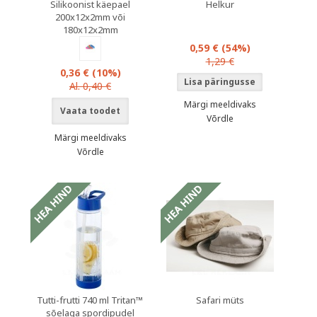
Silikoonist käepael
Helkur
200x12x2mm või
180x12x2mm
0,59 €
(54%)
1,29 €
0,36 €
(10%)
Al. 0,40 €
Märgi meeldivaks
Vaata toodet
Võrdle
Märgi meeldivaks
Võrdle
Tutti-frutti 740 ml Tritan™
Safari müts
sõelaga spordipudel