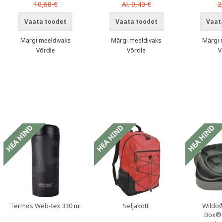
Al. 0,40 €
10,68 €
2
Vaata toodet
Vaata toodet
Vaat
Märgi meeldivaks
Märgi meeldivaks
Märgi 
Võrdle
Võrdle
V
sed
Sooduspakkumised
Termos Web-tex 330 ml
Seljakott
Wildo
Box®