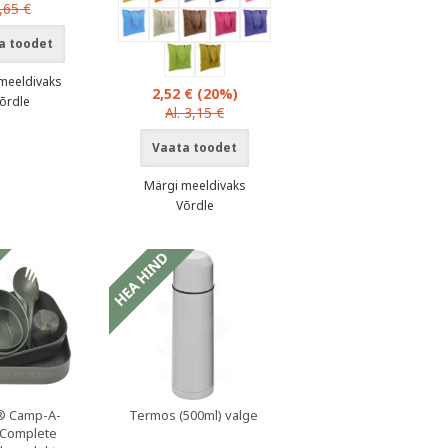
,65 €
a toodet
meeldivaks
2,52 €
(20%)
õrdle
Al. 3,15 €
Vaata toodet
Märgi meeldivaks
Võrdle
® Camp-A-
Termos (500ml) valge
Complete