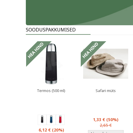
SOODUSPAKKUMISED
oduspakkumised
Sooduspakkumised
Sooduspakkumi
Termos (500 ml)
Safari müts
1,33 €
(50%)
2,65 €
6,12 €
(20%)