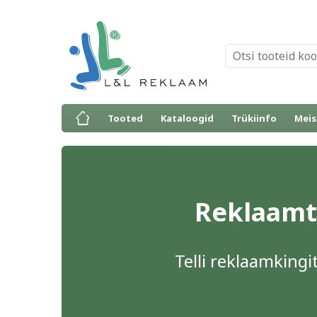
Tooted
Kataloogid
Trükiinfo
Meis
Reklaamto
Telli reklaamkingit