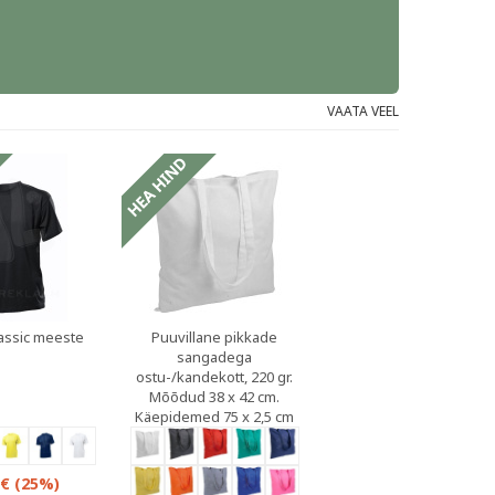
VAATA VEEL
lassic meeste
Puuvillane pikkade
sangadega
ostu-/kandekott, 220 gr.
Mõõdud 38 x 42 cm.
Käepidemed 75 x 2,5 cm
 €
(25%)