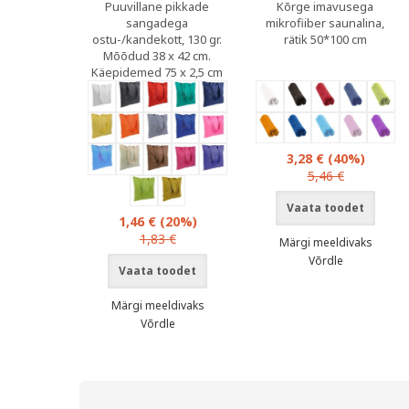
Puuvillane pikkade
Kõrge imavusega
sangadega
mikrofiiber saunalina,
ostu-/kandekott, 130 gr.
rätik 50*100 cm
Mõõdud 38 x 42 cm.
Käepidemed 75 x 2,5 cm
3,28 €
(40%)
5,46 €
Vaata toodet
1,46 €
(20%)
1,83 €
Märgi meeldivaks
Võrdle
Vaata toodet
Märgi meeldivaks
Võrdle