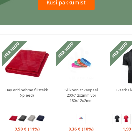
Küsi pakkumist
sed
Sooduspakkumised
Bay eriti pehme fliistekk
Silikoonist käepael
T-särk C
(-pleed)
200x12x2mm või
180x12x2mm
0,36 €
(10%)
9,50 €
(11%)
1,99