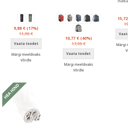
matka
15,7
19
9,88 €
(17%)
11,90 €
Vaat
10,77 €
(40%)
17,95 €
Vaata toodet
Märgi 
V
Vaata toodet
Märgi meeldivaks
Võrdle
Märgi meeldivaks
Võrdle