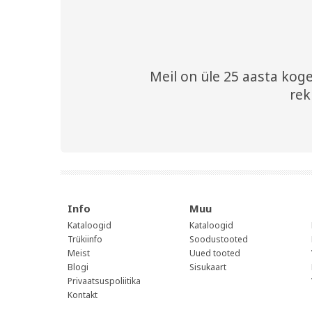
Meil on üle 25 aasta kogem
rek
Info
Muu
Kataloogid
Kataloogid
Trükiinfo
Soodustooted
Meist
Uued tooted
Blogi
Sisukaart
Privaatsuspoliitika
Kontakt