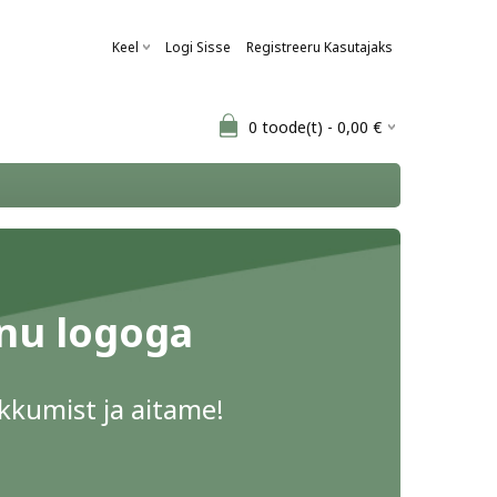
Keel
Logi Sisse
Registreeru Kasutajaks
0
toode(t) -
0,00
€
inu logoga
pakkumist ja aitame!