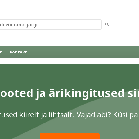
t
Kontakt
oted ja ärikingitused s
used kiirelt ja lihtsalt. Vajad abi? Küsi 