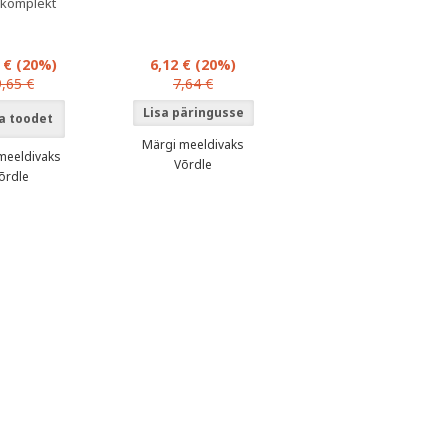
komplekt
2 €
(20%)
6,12 €
(20%)
,65 €
7,64 €
a toodet
Märgi meeldivaks
meeldivaks
Võrdle
õrdle