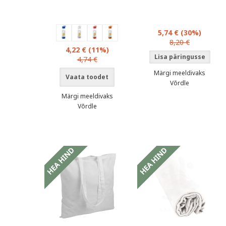
5,74 €
(30%)
8,20 €
4,22 €
(11%)
4,74 €
Märgi meeldivaks
Vaata toodet
Võrdle
Märgi meeldivaks
Võrdle
oduspakkumised