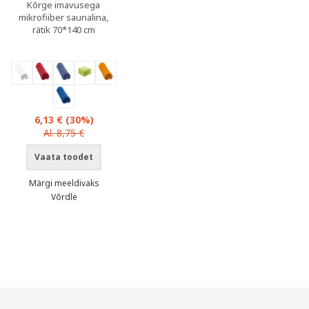
Kõrge imavusega
mikrofiiber saunalina,
rätik 70*140 cm
6,13 €
(30%)
Al. 8,75 €
Vaata toodet
Märgi meeldivaks
Võrdle