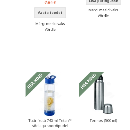
7,64 €
Märgi meeldivaks
Vaata toodet
Võrdle
Märgi meeldivaks
Võrdle
oduspakkumised
Sooduspakkumised
Sooduspakkumi
Tutti-frutti 740 ml Tritan™
Termos (500 ml)
sõelaga spordipudel