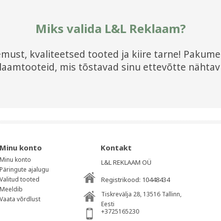
Miks valida L&L Reklaam?
ust, kvaliteetsed tooted ja kiire tarne! Pakume l
laamtooteid, mis tõstavad sinu ettevõtte nähtav
Minu konto
Kontakt
Minu konto
L&L REKLAAM OÜ
Päringute ajalugu
Valitud tooted
Registrikood: 10448434
Meeldib
Tiskrevälja 28, 13516
Tallinn
,
Vaata võrdlust
Eesti
+3725165230