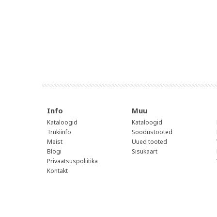
Info
Muu
Kataloogid
Kataloogid
Trükiinfo
Soodustooted
Meist
Uued tooted
Blogi
Sisukaart
Privaatsuspoliitika
Kontakt