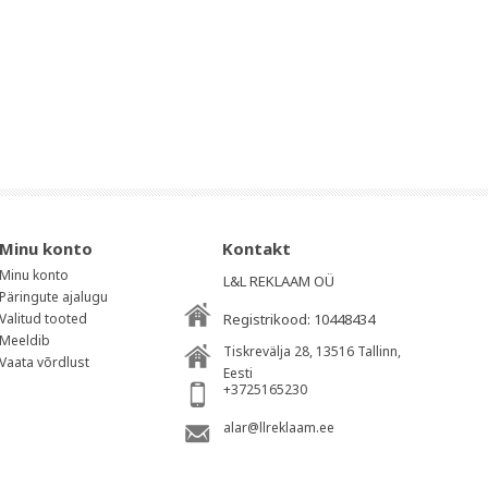
Minu konto
Kontakt
Minu konto
L&L REKLAAM OÜ
Päringute ajalugu
Valitud tooted
Registrikood: 10448434
Meeldib
Tiskrevälja 28, 13516
Tallinn
,
Vaata võrdlust
Eesti
+3725165230
alar@llreklaam.ee