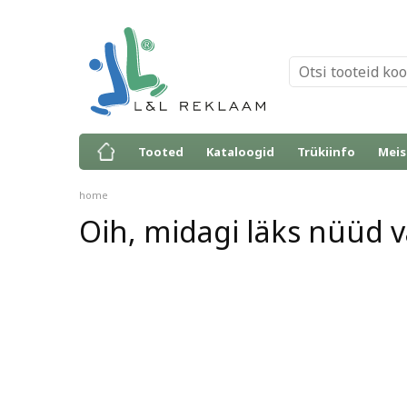
Tooted
Kataloogid
Trükiinfo
Meis
home
Oih, midagi läks nüüd va