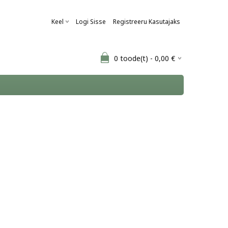
Keel
Logi Sisse
Registreeru Kasutajaks
0
toode(t) -
0,00
€