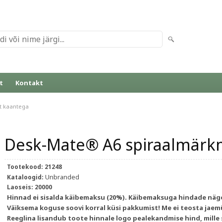
t
Kontakt
t kaantega
Desk-Mate® A6 spiraalmärkm
Tootekood:
21248
Unbranded
Kataloogid:
Laoseis:
20000
Hinnad ei sisalda käibemaksu (20%). Käibemaksuga hindade näge
Väiksema koguse soovi korral küsi pakkumist! Me ei teosta jaem
Reeglina lisandub toote hinnale logo pealekandmise hind, mille