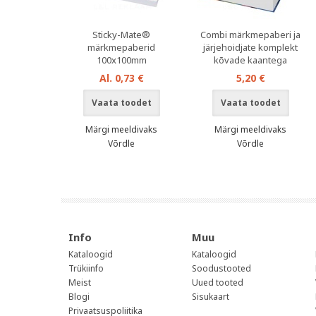
Sticky-Mate®
Combi märkmepaberi ja
märkmepaberid
järjehoidjate komplekt
100x100mm
kõvade kaantega
Al. 0,73 €
5,20 €
Vaata toodet
Vaata toodet
Märgi meeldivaks
Märgi meeldivaks
Võrdle
Võrdle
Info
Muu
Kataloogid
Kataloogid
Trükiinfo
Soodustooted
Meist
Uued tooted
Blogi
Sisukaart
Privaatsuspoliitika