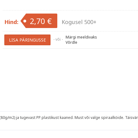
2,70 €
Hind:
Kogusel 500+
Märgi meeldivaks
- või -
Võrdle
g/m2) ja tugevast PP plastikust kaaned. Must või valge spiraalköide. Täisvärvit