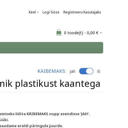
Keel
Logi Sisse
Registreeru Kasutajaks
0
toode(t) -
0,00
€
KÄIBEMAKS:
Jah
Ei
ik plastikust kaantega
miseks lülita KÄIBEMAKS nupp asendisse 'JAH'.
üüki.
 saadame eraldi päringule juurde.