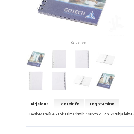
Zoom
Kirjeldus
Tooteinfo
Logotamine
Desk-Mate® A6 spiraalmärkmik. Märkmikul on 50 tühja lehte (80