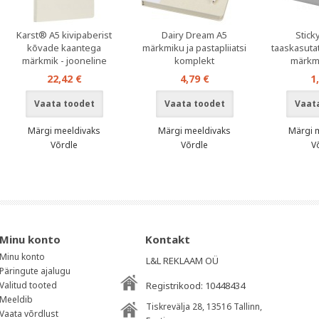
Karst® A5 kivipaberist
Dairy Dream A5
Stic
kõvade kaantega
märkmiku ja pastapliiatsi
taaskasutat
märkmik - jooneline
komplekt
märkm
22,42 €
4,79 €
1
Vaata toodet
Vaata toodet
Vaat
Märgi meeldivaks
Märgi meeldivaks
Märgi 
Võrdle
Võrdle
V
Minu konto
Kontakt
Minu konto
L&L REKLAAM OÜ
Päringute ajalugu
Valitud tooted
Registrikood: 10448434
Meeldib
Tiskrevälja 28, 13516
Tallinn
,
Vaata võrdlust