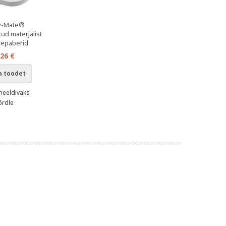
ky-Mate®
ud materjalist
epaberid
,26 €
a toodet
meeldivaks
õrdle