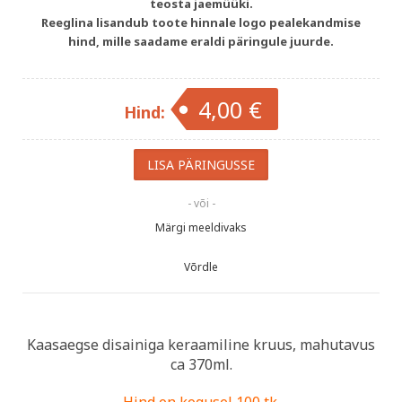
teosta jaemüüki.
Reeglina lisandub toote hinnale logo pealekandmise
hind, mille saadame eraldi päringule juurde.
4,00 €
Hind:
- või -
Märgi meeldivaks
Võrdle
Kaasaegse disainiga keraamiline kruus, mahutavus
ca 370ml.