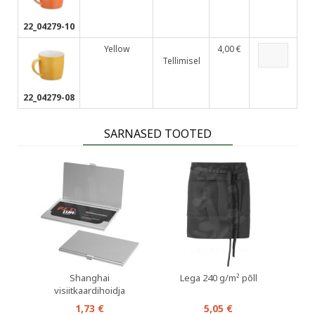
22_04279-10
Yellow
4,00 €
Tellimisel
22_04279-08
SARNASED TOOTED
Shanghai
Lega 240 g/m² põll
visiitkaardihoidja
1,73 €
5,05 €