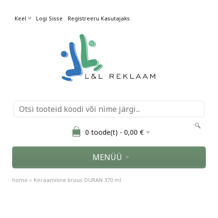
Keel
Logi Sisse
Registreeru Kasutajaks
0
toode(t) -
0,00
€
MENÜÜ
»
home
Keraamiline kruus DURAN 370 ml