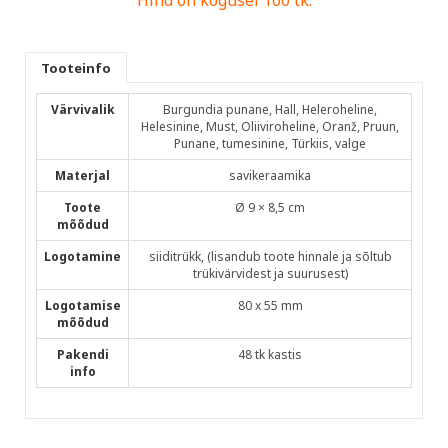
Hind on kogusel 100 tk.
Tooteinfo
Värvivalik
Burgundia punane, Hall, Heleroheline,
Helesinine, Must, Oliiviroheline, Oranž, Pruun,
Punane, tumesinine, Türkiis, valge
Materjal
savikeraamika
Toote
Ø 9 × 8,5 cm
mõõdud
Logotamine
siiditrükk, (lisandub toote hinnale ja sõltub
trükivärvidest ja suurusest)
Logotamise
80 x 55 mm
mõõdud
Pakendi
48 tk kastis
info