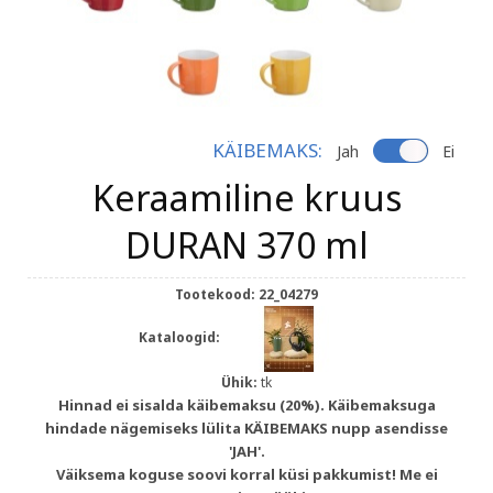
KÄIBEMAKS:
Jah
Ei
Keraamiline kruus
DURAN 370 ml
Tootekood:
22_04279
Kataloogid:
Ühik:
tk
Hinnad ei sisalda käibemaksu (20%). Käibemaksuga
hindade nägemiseks lülita KÄIBEMAKS nupp asendisse
'JAH'.
Väiksema koguse soovi korral küsi pakkumist! Me ei