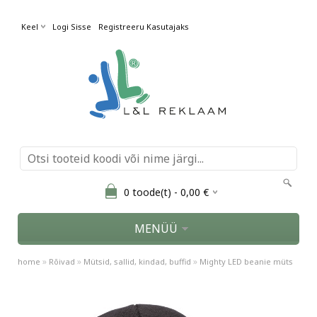
Keel
Logi Sisse
Registreeru Kasutajaks
0
toode(t) -
0,00
€
MENÜÜ
»
»
»
home
Rõivad
Mütsid, sallid, kindad, buffid
Mighty LED beanie müts