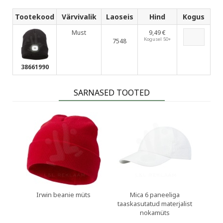
Tootekood
Värvivalik
Laoseis
Hind
Kogus
Must
9,49 €
Kogusel 50+
7548
38661990
SARNASED TOOTED
Irwin beanie müts
Mica 6 paneeliga
taaskasutatud materjalist
nokamüts