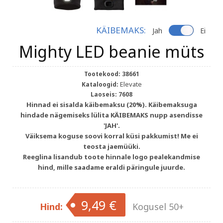
KÄIBEMAKS:
Jah
Ei
Mighty LED beanie müts
Tootekood:
38661
Elevate
Kataloogid:
Laoseis:
7608
Hinnad ei sisalda käibemaksu (20%). Käibemaksuga
hindade nägemiseks lülita KÄIBEMAKS nupp asendisse
'JAH'.
Väiksema koguse soovi korral küsi pakkumist! Me ei
teosta jaemüüki.
Reeglina lisandub toote hinnale logo pealekandmise
hind, mille saadame eraldi päringule juurde.
9,49 €
Hind:
Kogusel 50+