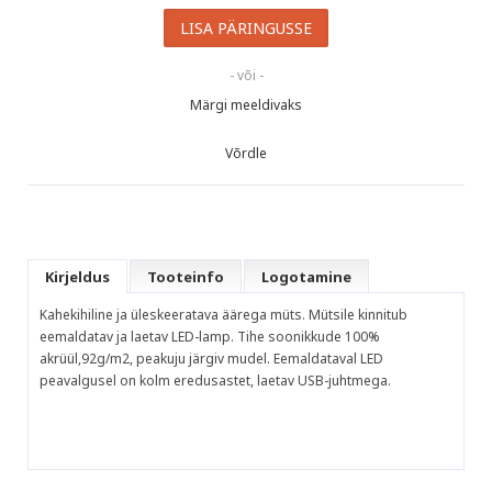
- või -
Märgi meeldivaks
Võrdle
Kirjeldus
Tooteinfo
Logotamine
Kahekihiline ja üleskeeratava äärega müts. Mütsile kinnitub
eemaldatav ja laetav LED-lamp. Tihe soonikkude 100%
akrüül,92g/m2, peakuju järgiv mudel. Eemaldataval LED
peavalgusel on kolm eredusastet, laetav USB-juhtmega.